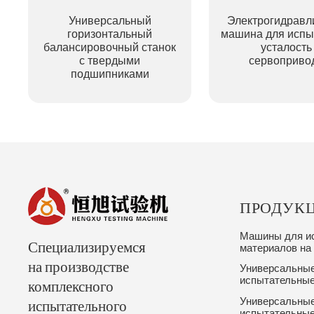
Универсальный
Электрогидравл
горизонтальный
машина для испы
балансировочный станок
усталость
с твердыми
сервоприво
подшипниками
ПРОДУК
Машины для и
Специализируемся
материалов на 
на производстве
Универсальные
комплексного
испытательны
испытательного
Универсальные
испытательны