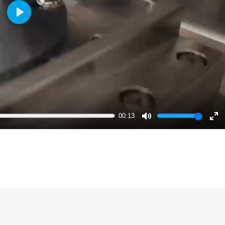
Play
00:13
Mute
En
ful