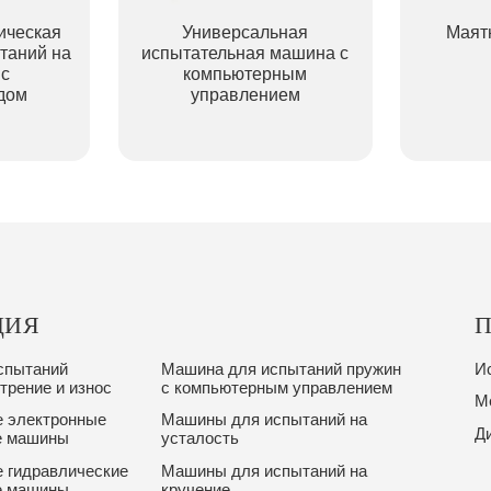
ическая
Универсальная
Маят
таний на
испытательная машина с
 с
компьютерным
дом
управлением
ЦИЯ
спытаний
Машина для испытаний пружин
Ис
трение и износ
с компьютерным управлением
М
 электронные
Машины для испытаний на
Д
е машины
усталость
 гидравлические
Машины для испытаний на
е машины
кручение