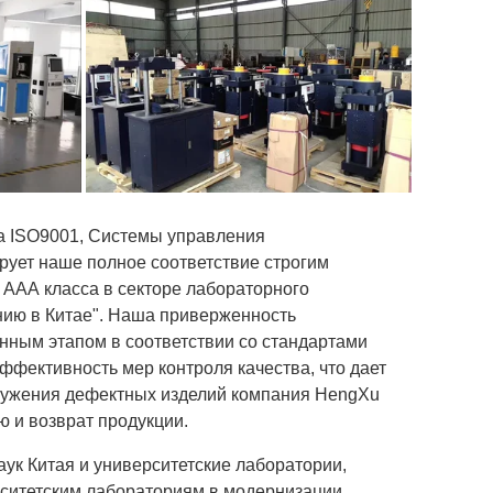
а ISO9001, Системы управления
рует наше полное соответствие строгим
 ААА класса в секторе лабораторного
нию в Китае". Наша приверженность
енным этапом в соответствии со стандартами
ффективность мер контроля качества, что дает
ружения дефектных изделий компания HengXu
 и возврат продукции.
ук Китая и университетские лаборатории,
рситетским лабораториям в модернизации