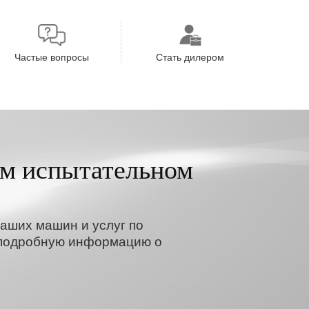
Частые вопросы
Стать дилером
м испытательном
аших машин и услуг по
м подробную информацию о