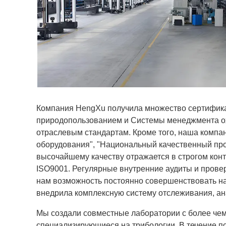
Компания HengXu получила множество сертифика
природопользованием и Системы менеджмента охр
отраслевым стандартам. Кроме того, наша компан
оборудования", "Национальный качественный про
высочайшему качеству отражается в строгом конт
ISO9001. Регулярные внутренние аудиты и провер
нам возможность постоянно совершенствовать н
внедрила комплексную систему отслеживания, ана
Мы создали совместные лаборатории с более чем
специализирующиеся на трибологии. В течение п