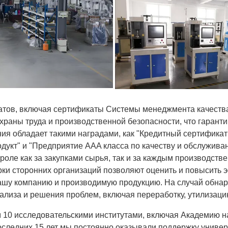
тов, включая сертификаты Системы менеджмента качеств
аны труда и производственной безопасности, что гаранти
ия обладает такими наградами, как "Кредитный сертификат
дукт" и "Предприятие AAA класса по качеству и обслужива
роле как за закупками сырья, так и за каждым производств
ки сторонних организаций позволяют оценить и повысить э
ашу компанию и производимую продукцию. На случай обна
лиза и решения проблем, включая переработку, утилизацию
 10 исследовательскими институтами, включая Академию на
оследних 15 лет мы постоянно оказывали поддержку униве