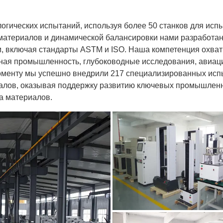
гических испытаний, используя более 50 станков для испы
материалов и динамической балансировки нами разработан
 включая стандарты ASTM и ISO. Наша компетенция охва
онная промышленность, глубоководные исследования, авиа
менту мы успешно внедрили 217 специализированных испы
алов, оказывая поддержку развитию ключевых промышленн
а материалов.