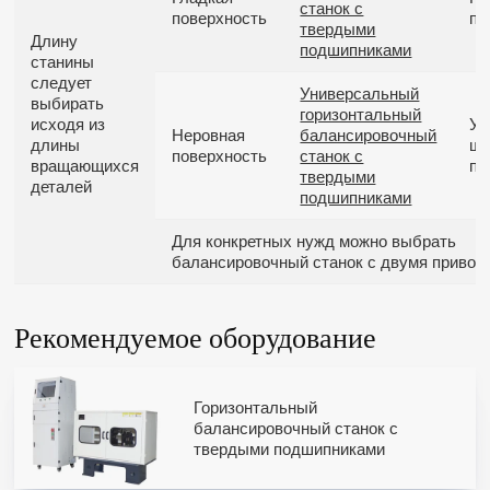
станок с
поверхность
пр
твердыми
Длину
подшипниками
станины
следует
Универсальный
выбирать
горизонтальный
исходя из
Ун
Неровная
балансировочный
длины
ша
поверхность
станок с
вращающихся
пр
твердыми
деталей
подшипниками
Для конкретных нужд можно выбрать
балансировочный станок с двумя привод
Рекомендуемое оборудование
Горизонтальный
балансировочный станок с
твердыми подшипниками