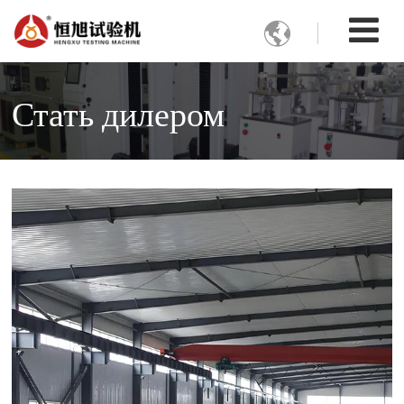

Стать дилером