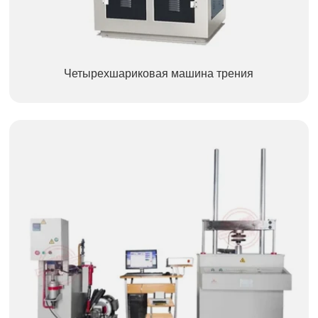
Четырехшариковая машина трения