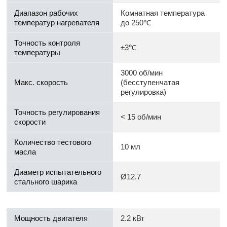
Диапазон рабочих
Комнатная температура
температур нагревателя
до 250℃
Точность контроля
±3℃
температуры
3000 об/мин
Макс. скорость
(бесступенчатая
регулировка)
Точность регулирования
< 15 об/мин
скорости
Количество тестового
10 мл
масла
Диаметр испытательного
Ø12.7
стального шарика
Мощность двигателя
2.2 кВт