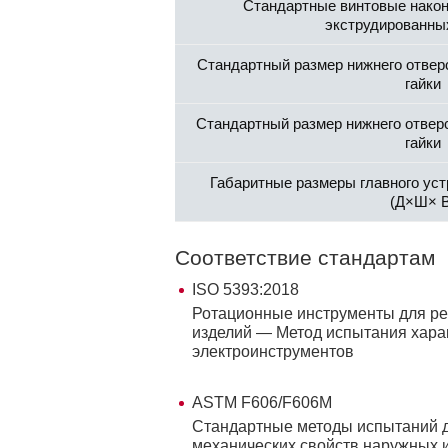
Стандартные винтовые након
экструдированны
Стандартный размер нижнего отверс
гайки
Стандартный размер нижнего отверс
гайки
Габаритные размеры главного ус
(Д×Ш× В
Соответствие стандартам
ISO 5393:2018
Ротационные инструменты для р
изделий — Метод испытания хара
электроинструментов
ASTM F606/F606M
Стандартные методы испытаний 
механических свойств наружных 