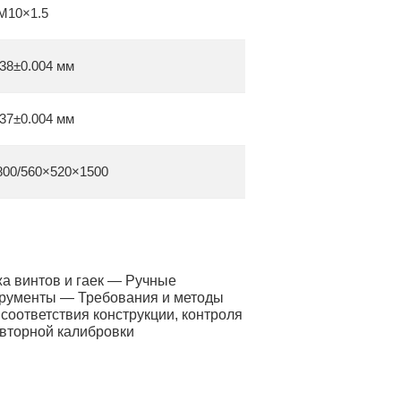
M10×1.5
38±0.004 мм
37±0.004 мм
800/560×520×1500
а винтов и гаек — Ручные
трументы — Требования и методы
соответствия конструкции, контроля
овторной калибровки