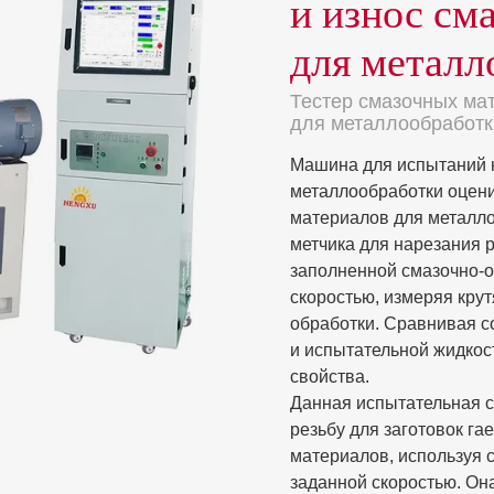
и износ см
для металл
Тестер смазочных ма
для металлообработк
Машина для испытаний н
металлообработки оцени
материалов для металло
метчика для нарезания р
заполненной смазочно-
скоростью, измеряя кру
обработки. Сравнивая 
и испытательной жидкос
свойства.
Данная испытательная с
резьбу для заготовок га
материалов, используя 
заданной скоростью. Он