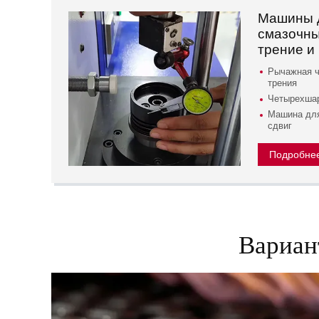
Машины 
смазочны
трение и
Рычажная 
трения
Четырехшар
Машина для
сдвиг
Подробне
Вариан