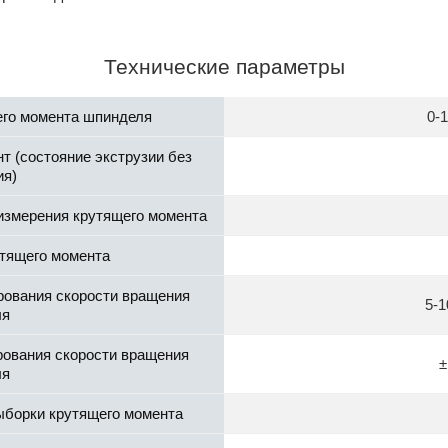
Технические параметры
его момента шпинделя
0-1
т (состояние экструзии без
ия)
измерения крутящего момента
утящего момента
рования скорости вращения
5-1
ля
рования скорости вращения
±
ля
ыборки крутящего момента