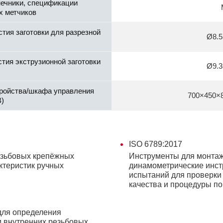
ечники, спецификации
х метчиков
тия заготовки для разрезной
Ø8.5
тия экструзионной заготовки
Ø9.3
тройства/шкафа управления
700×450×
)
ISO 6789:2017
езьбовых крепёжных
Инструменты для монтаж
ктеристик ручных
динамометрические инс
испытаний для проверки 
качества и процедуры п
для определения
и внутренних резьбовых