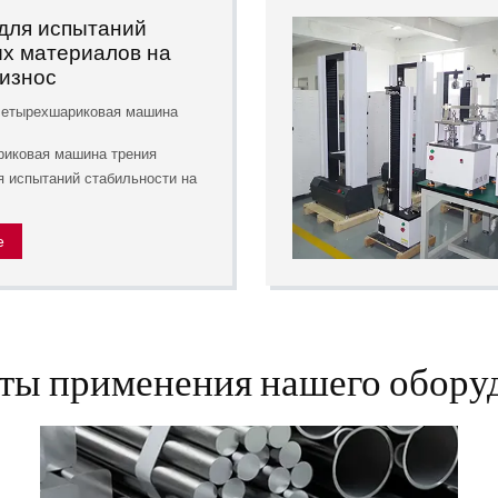
для испытаний
х материалов на
 износ
четырехшариковая машина
иковая машина трения
 испытаний стабильности на
е
ты применения нашего обору