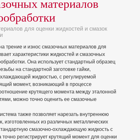
азочных материалов
ообработки
териалов для оценки жидкостей и смазок
и
а трение и износ смазочных материалов для
вает характеристики жидкостей и смазочных
обработки. Она использует стандартный образец
езьбы на стандартной заготовке гайки,
охлаждающей жидкостью, с регулируемой
тящий момент, возникающий в процессе
соотношение крутящего момента между эталонной
тями, можно точно оценить ее смазочные
истема также позволяет нарезать внутреннюю
ек, изготовленных из различных металлических
стандартную смазочно-охлаждающую жидкость с
а точно регистрирует крутящий момент для оценки