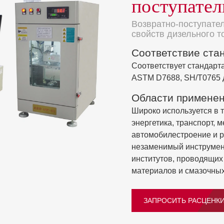
поступател
Возвратно-поступате
свойств дизельного т
Соответствие ста
Соответствует стандарт
ASTM D7688, SH/T0765 
Области примене
Широко используется в 
энергетика, транспорт,
автомобилестроение и р
незаменимый инструмент
институтов, проводящих
материалов и смазочных
ЗАПРОСИТЬ РАСЦЕНК