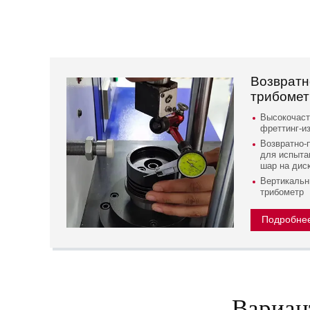
Возвратн
трибоме
Высокочаст
фреттинг-и
Возвратно-
для испыта
шар на дис
Вертикальн
трибометр
Подробне
Вариан