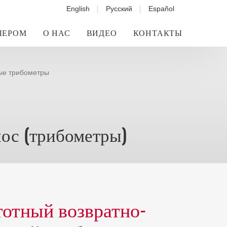
English
Русский
Español
ЛЕРОМ
О НАС
ВИДЕО
КОНТАКТЫ
ые трибометры
ос (трибометры)
отный возвратно-