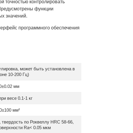
кой точностью контролировать
 Предусмотрены функции
х значений.
нтерфейс программного обеспечения
улировка, может быть установлена в
оне 10-200 Гц)
0±0.02 мм
при весе 0.1-1 кг
0±100 мм²
, твердость по Роквеллу HRC 58-66,
оверхности Ra< 0.05 мкм