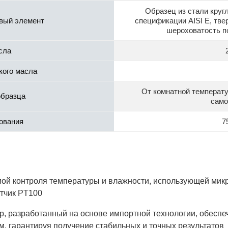
Образец из стали круг
вый элемент
спецификации AISI E, тве
шероховатость п
сла
кого масла
От комнатной температ
образца
само
ования
7
ой контроля температуры и влажности, использующей мик
тчик PT100
, разработанный на основе импортной технологии, обеспеч
мм, гарантируя получение стабильных и точных результатов