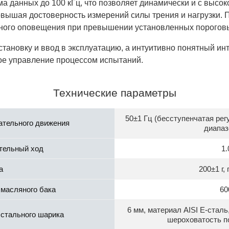
а данных до 100 кГц, что позволяет динамически и с высо
овышая достоверность измерений силы трения и нагрузки.
йного оповещения при превышении установленных пороговы
становку и ввод в эксплуатацию, а интуитивно понятный и
ое управление процессом испытаний.
Технические параметры
50±1 Гц (бесступенчатая рег
ательного движения
диапаз
тельный ход
1.
а
200±1 г, 
масляного бака
60
6 мм, материал AISI E-сталь
 стального шарика
шероховатость п