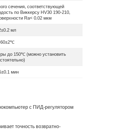
лого сечения, соответствующей
рдость по Виккерсу HV30 190-210,
оверхности Ra< 0.02 мкм
2±0.2 мл
60±2℃
уры до 150℃ (можно установить
стоятельно)
5±0.1 мин
рокомпьютер с ПИД-регулятором
ивает точность возвратно-