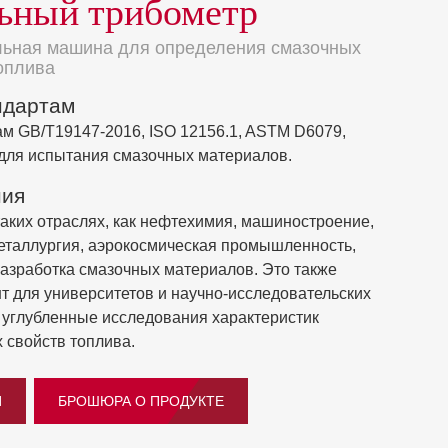
ьный трибометр
льная машина для определения смазочных
оплива
ндартам
ам GB/T19147-2016, ISO 12156.1, ASTM D6079,
для испытания смазочных материалов.
ния
таких отраслях, как нефтехимия, машиностроение,
 металлургия, аэрокосмическая промышленность,
азработка смазочных материалов. Это также
 для университетов и научно-исследовательских
 углубленные исследования характеристик
 свойств топлива.
И
БРОШЮРА О ПРОДУКТЕ