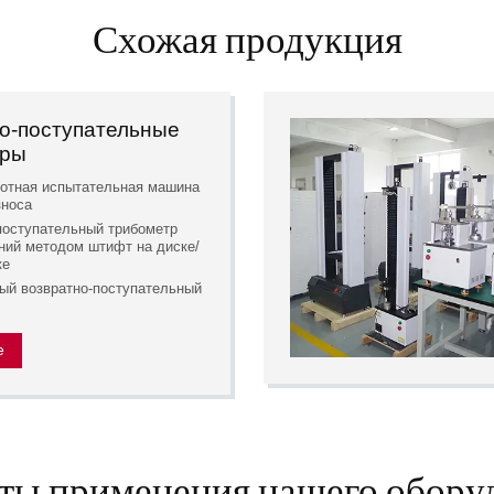
Схожая продукция
о-поступательные
тры
отная испытательная машина
зноса
поступательный трибометр
ний методом штифт на диске/
ке
ый возвратно-поступательный
е
ты применения нашего обору